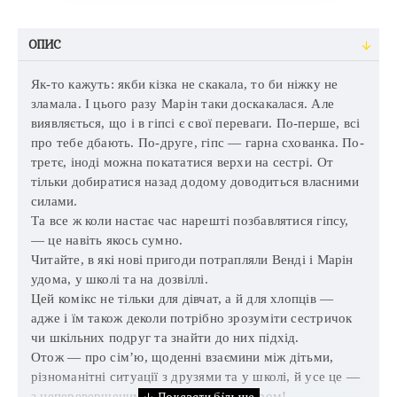
ОПИС
Як-то кажуть: якби кізка не скакала, то би ніжку не
зламала. І цього разу Марін таки доскакалася. Але
виявляється, що і в гіпсі є свої переваги. По-перше, всі
про тебе дбають. По-друге, гіпс — гарна схованка. По-
третє, іноді можна покататися верхи на сестрі. От
тільки добиратися назад додому доводиться власними
силами.
Та все ж коли настає час нарешті позбавлятися гіпсу,
— це навіть якось сумно.
Читайте, в які нові пригоди потрапляли Венді і Марін
удома, у школі та на дозвіллі.
Цей комікс не тільки для дівчат, а й для хлопців —
адже і їм також деколи потрібно зрозуміти сестричок
чи шкільних подруг та знайти до них підхід.
Отож — про сім’ю, щоденні взаємини між дітьми,
різноманітні ситуації з друзями та у школі, й усе це —
з неперевершеним французьким гумором!