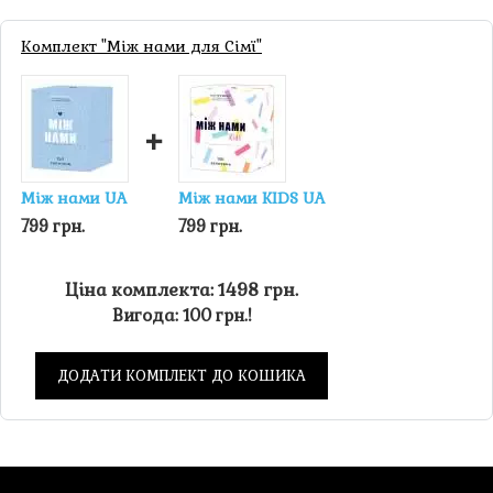
гравців, гра вважається закінченою. Настав час
підрахувати доходи! Хто ж заробив більше?
Комплект "Між нами для Сімї"
Така гра стане чудовим подарунком, грати в неї буде
цікаво як дітям, так і дорослим.
+
Розвиток
Розвивайте логіку, швидкість прийняття рішень та реакції,
Між нами UA
Між нами KIDS UA
розробляйте власні стратегії, пізнайте нові сторони
799 грн.
799 грн.
економічних операцій, граючи в цікаву гру в приємній
компанії.
Ціна комплекта: 1498 грн.
Зверніть увагу! Ж
ивлення: 3 батарейки типу ААА
Вигода: 100 грн.!
(немає в комплекті).
ДОДАТИ КОМПЛЕКТ ДО КОШИКА