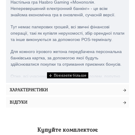
Настільна гра Hasbro Gaming «Монополія.
Неперевершений електронний банкінг» - це всім
знайома економічна гра в оновленій, сучасній версії.
Тут немає паперових грошей, всі звичні фінансові
операції, такі як купівля нерухомості, збір орендної плати
та інше виконуються за допомогою POS-терміналу.
Для кожного ігрового жетона передбачена персональна
банківська картка, за допомогою якої будуть
здійснюватися покупки та отримання приємних бонусів.
Отже, всі учасники гри будуть рухатися полем, попутно
купуючи різне майно, збираючи орендну плату та
бонуси. Можете також виявити свій характер і хватку,
ХАРАКТЕРИСТИКИ
спробувавши змусити іншого учасника продати вам його
власність, яка вам припала до душі. А у спеціальній зоні
ВІДГУКИ
«примусового обміну» можна обмінятися власністю з
іншими учасниками, щоб зібрати на руках карти
потрібного кольору.
Купуйте комплектом:
Коли всі карти на права власності перейдуть до рук