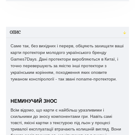
ОПИС
Саме так, без вихідних і перерв, обіцяють захищати ваші
карти протектори молодого українського бренду
Games7Days. Дані протектори виробляються в Китаї, і
точно перевершують за якістю інші протектори з
українським корінням, походження яких оповите
туманом конспірології - так звані noname-протектори.
НЕМИНУЧИЙ ЗНОС
Всім відомо, що карти є найбільш уразливими і
схильними до зносу компонентами гри. Навіть самі
товсті, якісні картки з текстурою під льон у процесі
тривалої експлуатації втрачають колишній вигляд. Вони