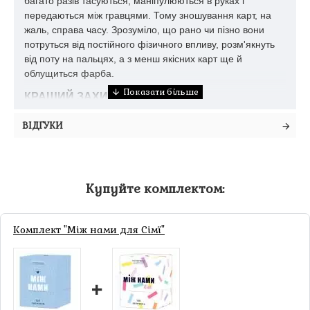
багато разів тасуються, маніпулюються в руках і
передаються між гравцями. Тому зношування карт, на
жаль, справа часу. Зрозуміло, що рано чи пізно вони
потруться від постійного фізичного впливу, розм'якнуть
від поту на пальцях, а з менш якісних карт ще й
облущиться фарба.
КРАЩИЙ ЗАХИСТ ДЛЯ КАРТ
Щоб цього не сталося, існують захисні протектори для
ВІДГУКИ
карт. Це прозорі кишеньки різних розмірів, в які
вставляються карти. Звичайно, вони також псуються з
часом, дряпаються і труться, однак, на відміну від самих
карт, їх завжди можна замінити на нові. Тепер, коли ви
Купуйте комплектом:
використовуєте протектори, ви можете не турбуватися
про ідеально чисті руки. А в надзвичайних ситуаціях,
наприклад, якщо проливається якась рідина - чай або
Комплект "Між нами для Сімї"
інші напої, ці кишеньки можуть врятувати карткам життя.
+