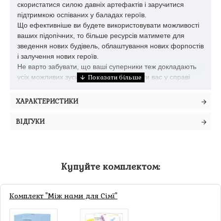
скористатися силою давніх артефактів і заручитися
підтримкою оспіваних у баладах героїв.
Що ефективніше ви будете використовувати можливості
ваших підопічних, то більше ресурсів матимете для
зведення нових будівель, облаштування нових форпостів
і залучення нових героїв.
Не варто забувати, що ваші суперники теж докладають
усіх можливих зусиль, щоб перевершити вас у справі
підкорення нових територій. Наприкінці гри лише один з
вас здобуде можливість неподільно володарювати над
ХАРАКТЕРИСТИКИ
цими землями.
ВІДГУКИ
Форпост. Ігровий процес
Кожна ваша партія триватиме протягом 6 раундів. Під
час кожного раунду гравці по черзі виконуватимуть по
одній з семи доступних дій:
Купуйте комплектом:
Зведення будівлі. (Розширюйте ваше поселення й
відкривайте нові можливості для поселенців.)
Комплект "Між нами для Сімї"
Дослідження територій. (Відряджайте підопічних на
пошуки дорогоцінних ресурсів і потаємних місцин.)