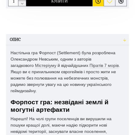
КУПИТИ
ОПИС
Настільна гра Форпост (Settlement) була розроблена
Олександром Невським, одним з авторів
загадкового
Містеріуму
й відчайдушних
Піратів 7 морів
.
Якщо ви є прихильником єврогеймів і просто жити не
можете без полювання на небезпечних монстрів,
радимо звернути увагу на цю новинку українського
геймдизайну.
Форпост гра: незвідані землі й
могутні артефакти
Нарешті! На чолі групи поселенців ви вирушили на
пошуки кращої долі, маючи надію підкорити нові
невідомі території, заснувати власне поселення,